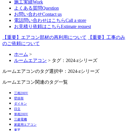
施工実績
Work
よくある質問
Question
お問い合わせ
Contact us
電話問い合わせはこちら
Call a store
お見積り依頼はこちら
Estimate request
【重要】エアコン部材の再利用について
【重要】工事のみ
のご依頼について
ホーム
>
ルームエアコン
> タグ：2024-zシリーズ
ルームエアコンのタグ
選択中：2024-zシリーズ
ルームエアコン関連のタグ一覧
三相200V
壁掛形
ダイキン
日立
単相200V
三菱電機
家庭用エアコン
東芝