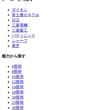
ダイキン
富士通ゼネラル
日立
三菱電機
三菱重工
パナソニック
シャープ
東芝
能力から探す
6畳用
8畳用
10畳用
12畳用
14畳用
18畳用
20畳用
23畳用
26畳用