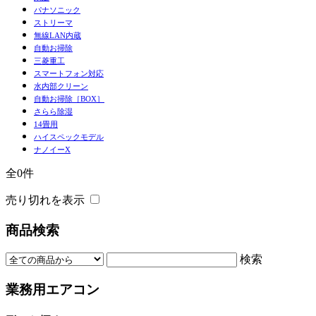
パナソニック
ストリーマ
無線LAN内蔵
自動お掃除
三菱重工
スマートフォン対応
水内部クリーン
自動お掃除［BOX］
さらら除湿
14畳用
ハイスペックモデル
ナノイーX
全0件
売り切れを表示
商品検索
検索
業務用エアコン