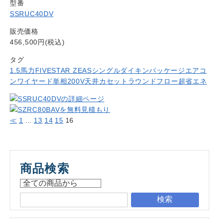
型番
SSRUC40DV
販売価格
456,500円(税込)
タグ
1.5馬力
FIVESTAR ZEAS
シングル
ダイキン
パッケージエアコ
ン
ワイヤード
単相200V
天井カセットラウンドフロー
超省エネ
≪
1
…
13
14
15
16
商品検索
検索