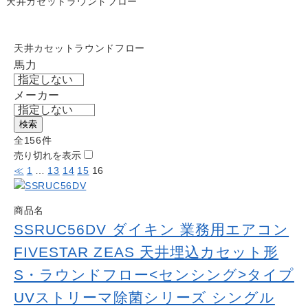
天井カセットラウンドフロー
Work
よくある質問
Question
天井カセットラウンドフロー
お問い合わせ
馬力
Contact us
メーカー
電話問い合わせはこちら
Call a store
検索
お見積り依頼はこちら
全156件
Estimate request
売り切れを表示
≪
1
…
13
14
15
16
商品名
SSRUC56DV ダイキン 業務用エアコン
FIVESTAR ZEAS 天井埋込カセット形
S・ラウンドフロー<センシング>タイプ
UVストリーマ除菌シリーズ シングル