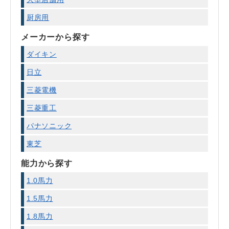
厨房用
メーカーから探す
ダイキン
日立
三菱電機
三菱重工
パナソニック
東芝
能力から探す
1.0馬力
1.5馬力
1.8馬力