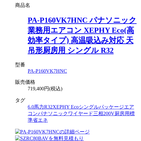
商品名
PA-P160VK7HNC パナソニック
業務用エアコン XEPHY Eco(高
効率タイプ) 高温吸込み対応 天
吊形厨房用 シングル R32
型番
PA-P160VK7HNC
販売価格
719,400円(税込)
タグ
6.0馬力
R32
XEPHY Eco
シングル
パッケージエア
コン
パナソニック
ワイヤード
三相200V
厨房用
標
準省エネ