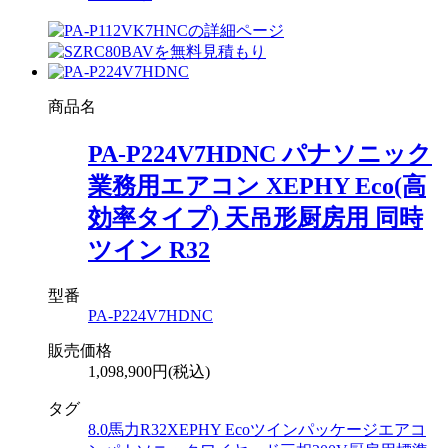
商品名
PA-P224V7HDNC パナソニック
業務用エアコン XEPHY Eco(高
効率タイプ) 天吊形厨房用 同時
ツイン R32
型番
PA-P224V7HDNC
販売価格
1,098,900円(税込)
タグ
8.0馬力
R32
XEPHY Eco
ツイン
パッケージエアコ