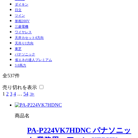
ダイキン
日立
ツイン
単相200V
三菱電機
ワイヤレス
天井カセット4方向
天吊り1方向
東芝
パナソニック
省エネの達人プレミアム
3.0馬力
全537件
売り切れを表示
1
2
3
4
…
54
≫
商品名
PA-P224VK7HDNC パナソニッ