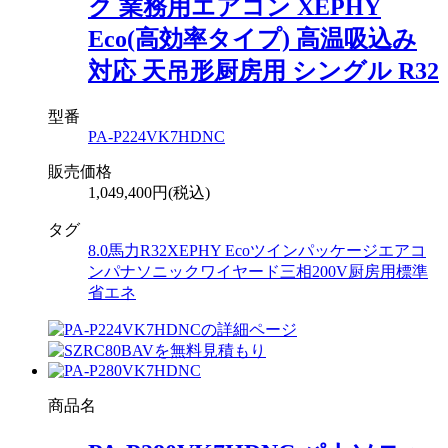
ク 業務用エアコン XEPHY
Eco(高効率タイプ) 高温吸込み
対応 天吊形厨房用 シングル R32
型番
PA-P224VK7HDNC
販売価格
1,049,400円(税込)
タグ
8.0馬力
R32
XEPHY Eco
ツイン
パッケージエアコ
ン
パナソニック
ワイヤード
三相200V
厨房用
標準
省エネ
商品名