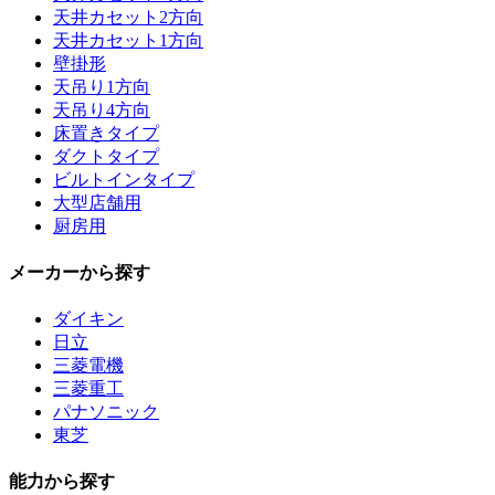
天井カセット2方向
天井カセット1方向
壁掛形
天吊り1方向
天吊り4方向
床置きタイプ
ダクトタイプ
ビルトインタイプ
大型店舗用
厨房用
メーカーから探す
ダイキン
日立
三菱電機
三菱重工
パナソニック
東芝
能力から探す