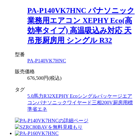
PA-P140VK7HNC パナソニック
業務用エアコン XEPHY Eco(高
効率タイプ) 高温吸込み対応 天
吊形厨房用 シングル R32
型番
PA-P140VK7HNC
販売価格
676,500円(税込)
タグ
5.0馬力
R32
XEPHY Eco
シングル
パッケージエア
コン
パナソニック
ワイヤード
三相200V
厨房用
標
準省エネ