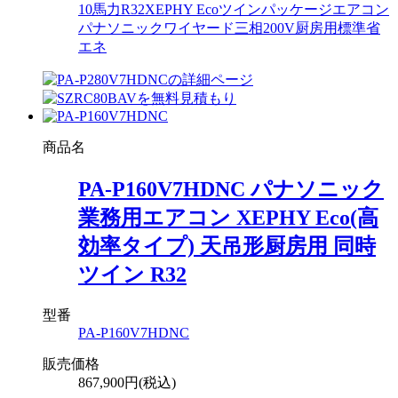
10馬力
R32
XEPHY Eco
ツイン
パッケージエアコン
パナソニック
ワイヤード
三相200V
厨房用
標準省
エネ
商品名
PA-P160V7HDNC パナソニック
業務用エアコン XEPHY Eco(高
効率タイプ) 天吊形厨房用 同時
ツイン R32
型番
PA-P160V7HDNC
販売価格
867,900円(税込)