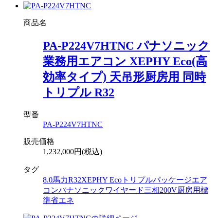
商品名
PA-P224V7HTNC パナソニック
業務用エアコン XEPHY Eco(高
効率タイプ) 天吊形厨房用 同時
トリプル R32
型番
PA-P224V7HTNC
販売価格
1,232,000円(税込)
タグ
8.0馬力
R32
XEPHY Eco
トリプル
パッケージエア
コン
パナソニック
ワイヤード
三相200V
厨房用
標
準省エネ