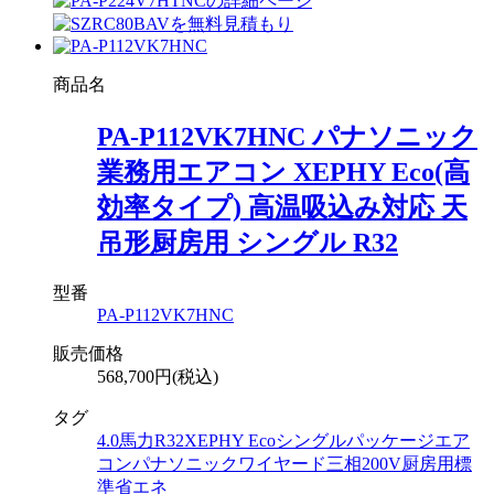
商品名
PA-P112VK7HNC パナソニック
業務用エアコン XEPHY Eco(高
効率タイプ) 高温吸込み対応 天
吊形厨房用 シングル R32
型番
PA-P112VK7HNC
販売価格
568,700円(税込)
タグ
4.0馬力
R32
XEPHY Eco
シングル
パッケージエア
コン
パナソニック
ワイヤード
三相200V
厨房用
標
準省エネ