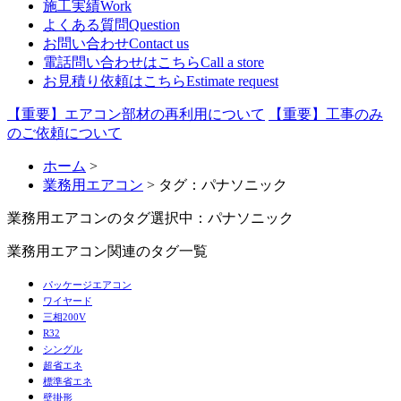
施工実績
Work
よくある質問
Question
お問い合わせ
Contact us
電話問い合わせはこちら
Call a store
お見積り依頼はこちら
Estimate request
【重要】エアコン部材の再利用について
【重要】工事のみ
のご依頼について
ホーム
>
業務用エアコン
> タグ：パナソニック
業務用エアコンのタグ
選択中：パナソニック
業務用エアコン関連のタグ一覧
パッケージエアコン
ワイヤード
三相200V
R32
シングル
超省エネ
標準省エネ
壁掛形