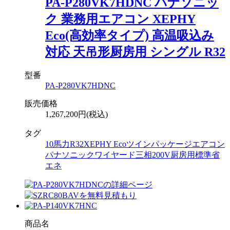
PA-P280VK7HDNC パナソニッ
ク 業務用エアコン XEPHY
Eco(高効率タイプ) 高温吸込み
対応 天吊形厨房用 シングル R32
型番
PA-P280VK7HDNC
販売価格
1,267,200円(税込)
タグ
10馬力
R32
XEPHY Eco
ツイン
パッケージエアコン
パナソニック
ワイヤード
三相200V
厨房用
標準省
エネ
商品名