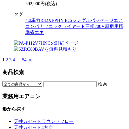
592,900円(税込)
タグ
4.0馬力
R32
XEPHY Eco
シングル
パッケージエア
コン
パナソニック
ワイヤード
三相200V
厨房用
標
準省エネ
1
2
3
4
…
54
≫
商品検索
検索
業務用エアコン
形から探す
天井カセットラウンドフロー
天井カセット4方向