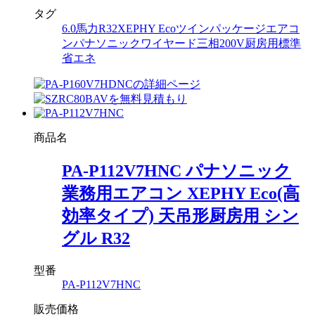
タグ
6.0馬力
R32
XEPHY Eco
ツイン
パッケージエアコ
ン
パナソニック
ワイヤード
三相200V
厨房用
標準
省エネ
商品名
PA-P112V7HNC パナソニック
業務用エアコン XEPHY Eco(高
効率タイプ) 天吊形厨房用 シン
グル R32
型番
PA-P112V7HNC
販売価格