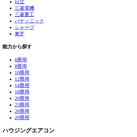
日立
三菱電機
三菱重工
パナソニック
シャープ
東芝
能力から探す
6畳用
8畳用
10畳用
12畳用
14畳用
18畳用
20畳用
23畳用
26畳用
29畳用
ハウジングエアコン