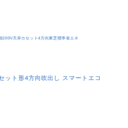
相200V
天井カセット4方向
東芝
標準省エネ
天井カセット形4方向吹出し スマートエコ