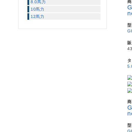
商
8.0馬力
10馬力
12馬力
型
G
販
4
タ
5
商
型
G