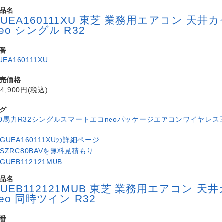
品名
GUEA160111XU 東芝 業務用エアコン 
eo シングル R32
番
UEA160111XU
売価格
94,900円(税込)
グ
.0馬力
R32
シングル
スマートエコneo
パッケージエアコン
ワイヤレス
品名
GUEB112121MUB 東芝 業務用エアコン
neo 同時ツイン R32
番