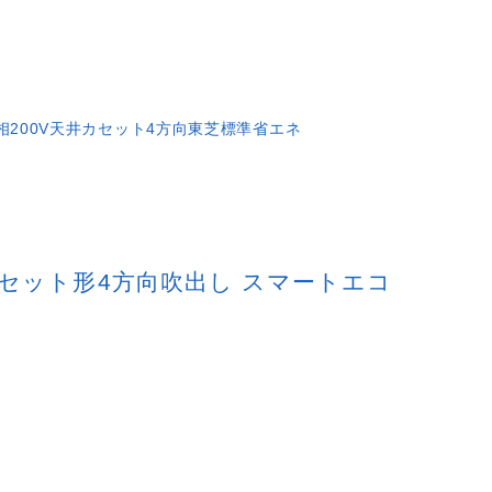
相200V
天井カセット4方向
東芝
標準省エネ
天井カセット形4方向吹出し スマートエコ