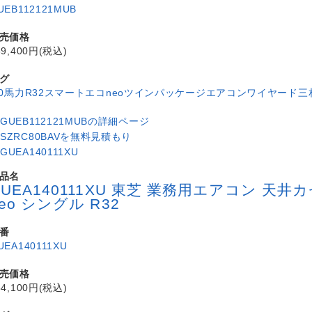
UEB112121MUB
売価格
89,400円(税込)
グ
.0馬力
R32
スマートエコneo
ツイン
パッケージエアコン
ワイヤード
三
品名
GUEA140111XU 東芝 業務用エアコン 
eo シングル R32
番
UEA140111XU
売価格
64,100円(税込)