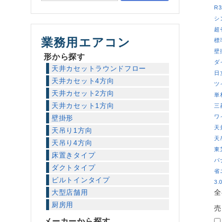
R3
シ
超
業務用エアコン
標
壁
形から探す
ダ
天井カセットラウンドフロー
日
天井カセット4方向
ツ
天井カセット2方向
単
天井カセット1方向
三
ワ
壁掛形
天
天吊り1方向
天
天吊り4方向
東
床置きタイプ
パ
ダクトタイプ
省
ビルトインタイプ
3.
大型店舗用
全
厨房用
売
メーカーから探す