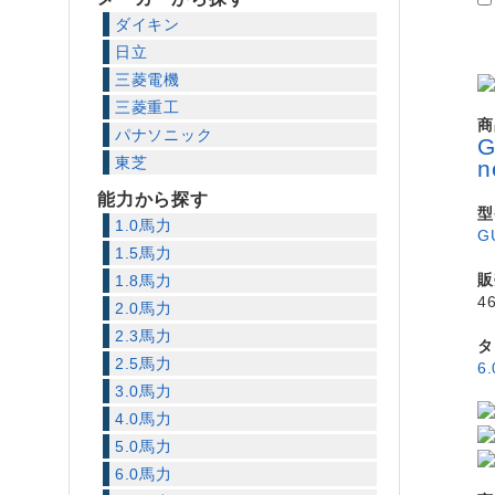
ダイキン
日立
三菱電機
三菱重工
商
パナソニック
東芝
能力から探す
型
1.0馬力
G
1.5馬力
販
1.8馬力
4
2.0馬力
2.3馬力
タ
2.5馬力
6
3.0馬力
4.0馬力
5.0馬力
6.0馬力