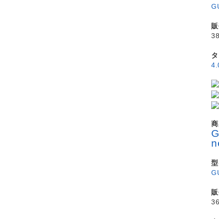
G
販
3
タ
4
商
n
型
G
販
3