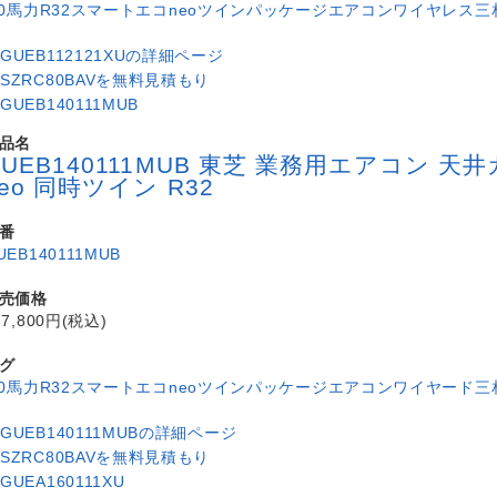
.0馬力
R32
スマートエコneo
ツイン
パッケージエアコン
ワイヤレス
三
品名
GUEB140111MUB 東芝 業務用エアコン
neo 同時ツイン R32
番
UEB140111MUB
売価格
37,800円(税込)
グ
.0馬力
R32
スマートエコneo
ツイン
パッケージエアコン
ワイヤード
三