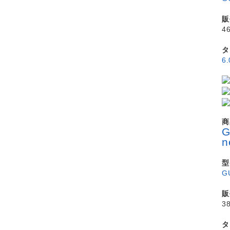
販
4
タ
6
商
型
G
販
3
タ