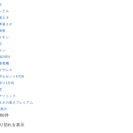
2
ングル
省エネ
準省エネ
掛形
イキン
立
イン
相200V
菱電機
イヤレス
井カセット4方向
吊り1方向
芝
ナソニック
エネの達人プレミアム
0馬力
80件
り切れを表示