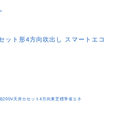
≫
天井カセット形4方向吹出し スマートエコ
相200V
天井カセット4方向
東芝
標準省エネ