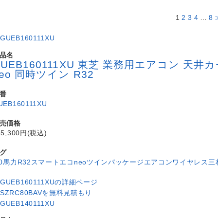
1
2
3
4
…
8
品名
GUEB160111XU 東芝 業務用エアコン 
neo 同時ツイン R32
番
UEB160111XU
売価格
65,300円(税込)
グ
.0馬力
R32
スマートエコneo
ツイン
パッケージエアコン
ワイヤレス
三