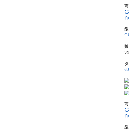
商
n
型
G
販
3
タ
6
商
型