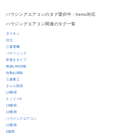
Work
よくある質問
ハウジングエアコンのタグ
選択中：hems対応
Question
ハウジングエアコン関連のタグ一覧
お問い合わせ
Contact us
ダイキン
日立
電話問い合わせはこちら
Call a store
三菱電機
パナソニック
お見積り依頼はこちら
床置きタイプ
Estimate request
無線LAN内蔵
自動お掃除
三菱重工
さらら除湿
14畳用
ナノイーX
18畳用
10畳用
ハウジングエアコン
12畳用
6畳用