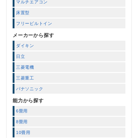
マルチエアコン
床置型
フリービルトイン
メーカーから探す
ダイキン
日立
三菱電機
三菱重工
パナソニック
能力から探す
6畳用
8畳用
10畳用