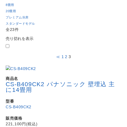
8畳用
20畳用
プレミアム冷房
スタンダードモデル
全23件
売り切れを表示
≪
1
2
3
商品名
CS-B409CK2 パナソニック 壁埋込 主
に14畳用
型番
CS-B409CK2
販売価格
221,100円(税込)