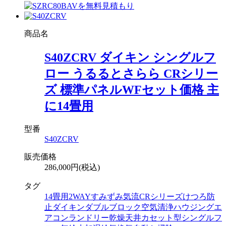
商品名
S40ZCRV ダイキン シングルフ
ロー うるるとさらら CRシリー
ズ 標準パネルWFセット価格 主
に14畳用
型番
S40ZCRV
販売価格
286,000円(税込)
タグ
14畳用
2WAYすみずみ気流
CRシリーズ
けつろ防
止
ダイキン
ダブルブロック空気清浄
ハウジングエ
アコン
ランドリー乾燥
天井カセット型シングルフ