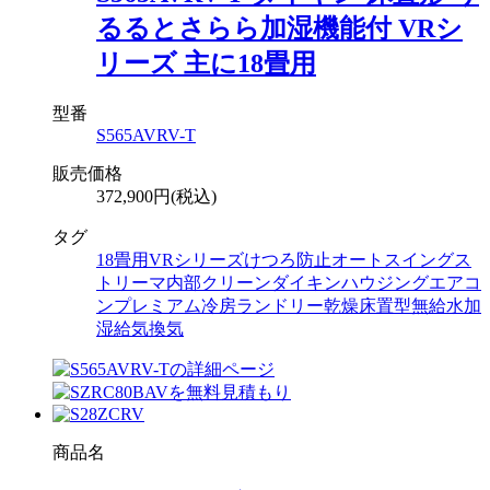
るるとさらら加湿機能付 VRシ
リーズ 主に18畳用
型番
S565AVRV-T
販売価格
372,900円(税込)
タグ
18畳用
VRシリーズ
けつろ防止
オートスイング
ス
トリーマ内部クリーン
ダイキン
ハウジングエアコ
ン
プレミアム冷房
ランドリー乾燥
床置型
無給水加
湿
給気換気
商品名