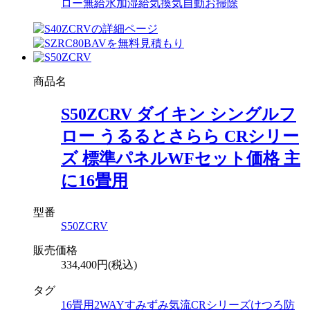
ロー
無給水加湿
給気換気
自動お掃除
商品名
S50ZCRV ダイキン シングルフ
ロー うるるとさらら CRシリー
ズ 標準パネルWFセット価格 主
に16畳用
型番
S50ZCRV
販売価格
334,400円(税込)
タグ
16畳用
2WAYすみずみ気流
CRシリーズ
けつろ防