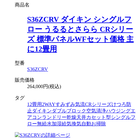
商品名
S36ZCRV ダイキン シングルフ
ロー うるるとさらら CRシリー
ズ 標準パネルWFセット価格 主
に12畳用
型番
S36ZCRV
販売価格
264,000円(税込)
タグ
12畳用
2WAYすみずみ気流
CRシリーズ
けつろ防
止
ダイキン
ダブルブロック空気清浄
ハウジングエ
アコン
ランドリー乾燥
天井カセット型シングルフ
ロー
無給水加湿
給気換気
自動お掃除