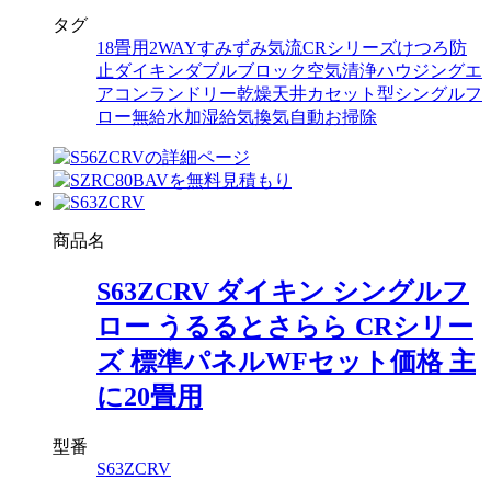
タグ
18畳用
2WAYすみずみ気流
CRシリーズ
けつろ防
止
ダイキン
ダブルブロック空気清浄
ハウジングエ
アコン
ランドリー乾燥
天井カセット型シングルフ
ロー
無給水加湿
給気換気
自動お掃除
商品名
S63ZCRV ダイキン シングルフ
ロー うるるとさらら CRシリー
ズ 標準パネルWFセット価格 主
に20畳用
型番
S63ZCRV