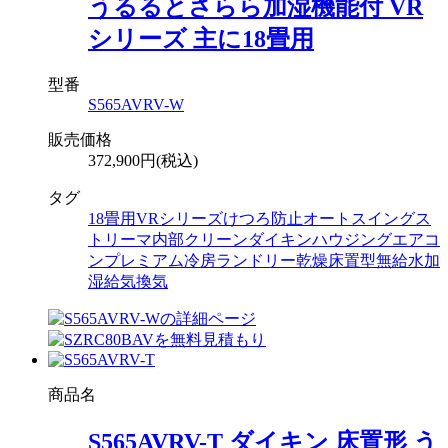
うるるとさらら加湿機能付 VR
シリーズ 主に18畳用
型番
S565AVRV-W
販売価格
372,900円(税込)
タグ
18畳用
VRシリーズ
けつろ防止
オートスイング
ス
トリーマ内部クリーン
ダイキン
ハウジングエアコ
ン
プレミアム冷房
ランドリー乾燥
床置型
無給水加
湿
給気換気
商品名
S565AVRV-T ダイキン 床置形 う