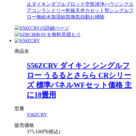
止
ダイキン
ダブルブロック空気清浄
ハウジングエ
アコン
ランドリー乾燥
天井カセット型シングルフ
ロー
無給水加湿
給気換気
自動お掃除
商品名
S56ZCRV ダイキン シングルフ
ロー うるるとさらら CRシリー
ズ 標準パネルWFセット価格 主
に18畳用
型番
S56ZCRV
販売価格
375,100円(税込)