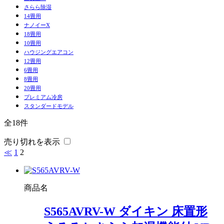
さらら除湿
14畳用
ナノイーX
18畳用
10畳用
ハウジングエアコン
12畳用
6畳用
8畳用
20畳用
プレミアム冷房
スタンダードモデル
全18件
売り切れを表示
≪
1
2
商品名
S565AVRV-W ダイキン 床置形