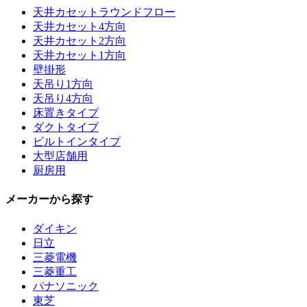
天井カセットラウンドフロー
天井カセット4方向
天井カセット2方向
天井カセット1方向
壁掛形
天吊り1方向
天吊り4方向
床置きタイプ
ダクトタイプ
ビルトインタイプ
大型店舗用
厨房用
メーカーから探す
ダイキン
日立
三菱電機
三菱重工
パナソニック
東芝