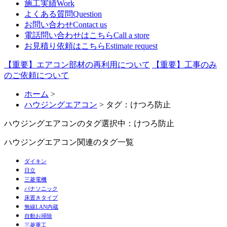
施工実績
Work
よくある質問
Question
お問い合わせ
Contact us
電話問い合わせはこちら
Call a store
お見積り依頼はこちら
Estimate request
【重要】エアコン部材の再利用について
【重要】工事のみ
のご依頼について
ホーム
>
ハウジングエアコン
> タグ：けつろ防止
ハウジングエアコンのタグ
選択中：けつろ防止
ハウジングエアコン関連のタグ一覧
ダイキン
日立
三菱電機
パナソニック
床置きタイプ
無線LAN内蔵
自動お掃除
三菱重工