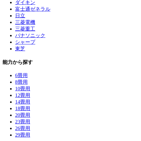
ダイキン
富士通ゼネラル
日立
三菱電機
三菱重工
パナソニック
シャープ
東芝
能力から探す
6畳用
8畳用
10畳用
12畳用
14畳用
18畳用
20畳用
23畳用
26畳用
29畳用