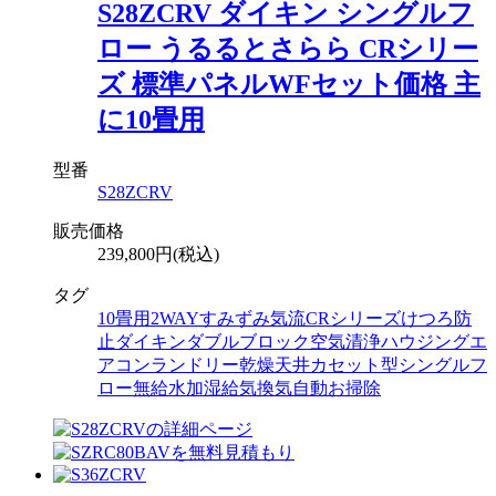
S28ZCRV ダイキン シングルフ
ロー うるるとさらら CRシリー
ズ 標準パネルWFセット価格 主
に10畳用
型番
S28ZCRV
販売価格
239,800円(税込)
タグ
10畳用
2WAYすみずみ気流
CRシリーズ
けつろ防
止
ダイキン
ダブルブロック空気清浄
ハウジングエ
アコン
ランドリー乾燥
天井カセット型シングルフ
ロー
無給水加湿
給気換気
自動お掃除