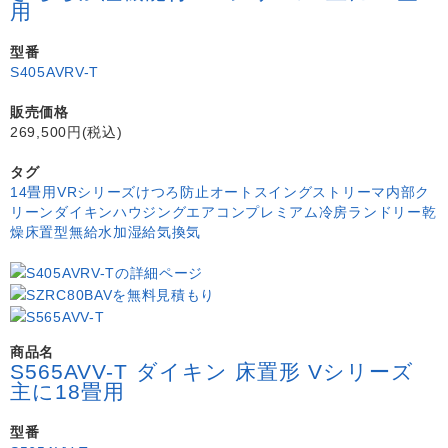
用
型番
S405AVRV-T
販売価格
269,500円(税込)
タグ
14畳用
VRシリーズ
けつろ防止
オートスイング
ストリーマ内部ク
リーン
ダイキン
ハウジングエアコン
プレミアム冷房
ランドリー乾
燥
床置型
無給水加湿
給気換気
商品名
S565AVV-T ダイキン 床置形 Vシリーズ
主に18畳用
型番