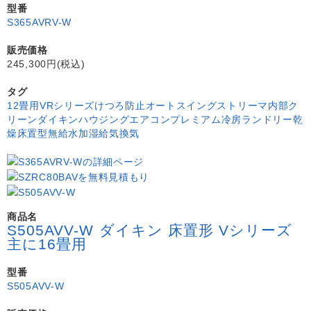
型番
S365AVRV-W
販売価格
245,300円(税込)
タグ
12畳用
VRシリーズ
けつろ防止
オートスイング
ストリーマ内部ク
リーン
ダイキン
ハウジングエアコン
プレミアム冷房
ランドリー乾
燥
床置型
無給水加湿
給気換気
商品名
S505AVV-W ダイキン 床置形 Vシリーズ
主に16畳用
型番
S505AVV-W