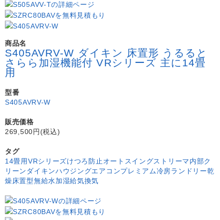
商品名
S405AVRV-W ダイキン 床置形 うるると
さらら加湿機能付 VRシリーズ 主に14畳
用
型番
S405AVRV-W
販売価格
269,500円(税込)
タグ
14畳用
VRシリーズ
けつろ防止
オートスイング
ストリーマ内部ク
リーン
ダイキン
ハウジングエアコン
プレミアム冷房
ランドリー乾
燥
床置型
無給水加湿
給気換気