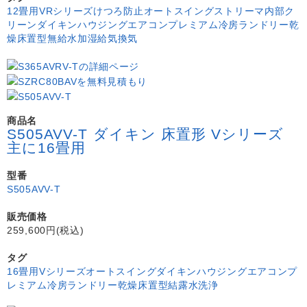
12畳用
VRシリーズ
けつろ防止
オートスイング
ストリーマ内部ク
リーン
ダイキン
ハウジングエアコン
プレミアム冷房
ランドリー乾
燥
床置型
無給水加湿
給気換気
商品名
S505AVV-T ダイキン 床置形 Vシリーズ
主に16畳用
型番
S505AVV-T
販売価格
259,600円(税込)
タグ
16畳用
Vシリーズ
オートスイング
ダイキン
ハウジングエアコン
プ
レミアム冷房
ランドリー乾燥
床置型
結露水洗浄