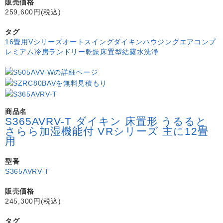
販売価格
259,600円(税込)
タグ
16畳用
Vシリーズ
オートスイング
ダイキン
ハウジングエアコン
プ
レミアム冷房
ランドリー乾燥
床置型
結露水洗浄
商品名
S365AVRV-T ダイキン 床置形 うるると
さらら加湿機能付 VRシリーズ 主に12畳
用
型番
S365AVRV-T
販売価格
245,300円(税込)
タグ