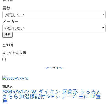
よくある質問
畳数
Question
お問い合わせ
Contact us
メーカー
電話問い合わせはこちら
Call a store
検索
お見積り依頼はこちら
Estimate request
全30件
売り切れを表示
≪
1
2
3
≫
商品名
S365AVRV-W ダイキン 床置形 うるると
さらら加湿機能付 VRシリーズ 主に12畳
用