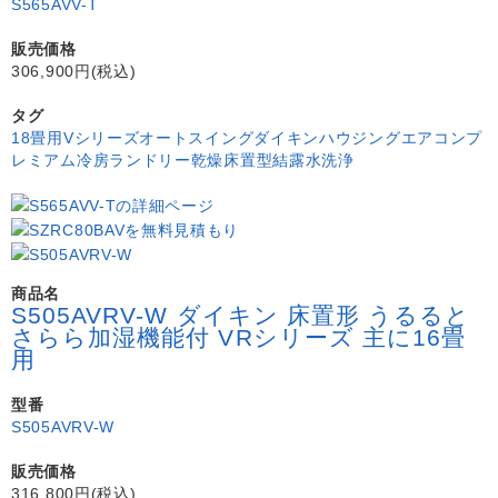
S565AVV-T
販売価格
306,900円(税込)
タグ
18畳用
Vシリーズ
オートスイング
ダイキン
ハウジングエアコン
プ
レミアム冷房
ランドリー乾燥
床置型
結露水洗浄
商品名
S505AVRV-W ダイキン 床置形 うるると
さらら加湿機能付 VRシリーズ 主に16畳
用
型番
S505AVRV-W
販売価格
316,800円(税込)