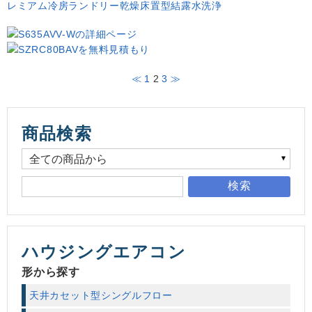
レミアム冷房
ランドリー乾燥
床置型
結露水洗浄
≪
1
2
3
≫
商品検索
検索
ハウジングエアコン
形から探す
天井カセット型シングルフロー