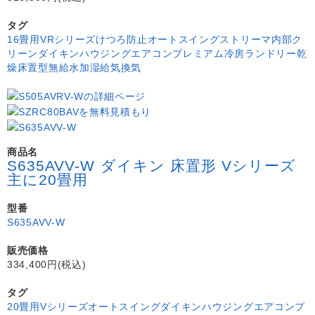
タグ
16畳用
VRシリーズ
けつろ防止
オートスイング
ストリーマ内部ク
リーン
ダイキン
ハウジングエアコン
プレミアム冷房
ランドリー乾
燥
床置型
無給水加湿
給気換気
商品名
S635AVV-W ダイキン 床置形 Vシリーズ
主に20畳用
型番
S635AVV-W
販売価格
334,400円(税込)
タグ
20畳用
Vシリーズ
オートスイング
ダイキン
ハウジングエアコン
プ