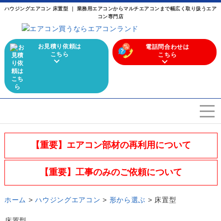
ハウジングエアコン 床置型 ｜ 業務用エアコンからマルチエアコンまで幅広く取り扱うエア
コン専門店
お見積り依頼は
電話問合わせは
こちら
こちら
エアコンを選ぶ
Airconditioner search
【重要】エアコン部材の再利用について
店舗案内
Store
【重要】工事のみのご依頼について
会社概要
Company
ホーム
>
ハウジングエアコン
>
形から選ぶ
>
床置型
施工実績
Work
床置型