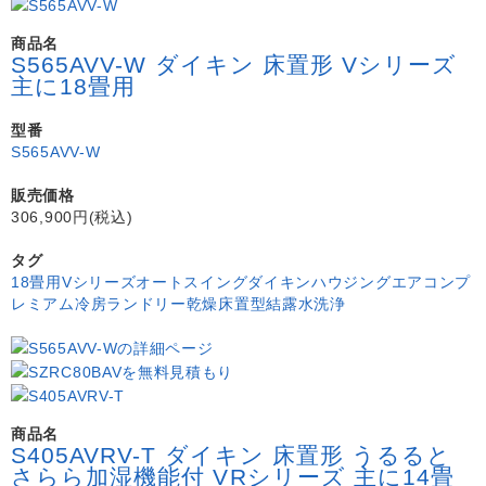
商品名
S565AVV-W ダイキン 床置形 Vシリーズ
主に18畳用
型番
S565AVV-W
販売価格
306,900円(税込)
タグ
18畳用
Vシリーズ
オートスイング
ダイキン
ハウジングエアコン
プ
レミアム冷房
ランドリー乾燥
床置型
結露水洗浄
商品名
S405AVRV-T ダイキン 床置形 うるると
さらら加湿機能付 VRシリーズ 主に14畳