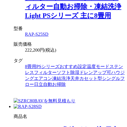
ィルター自動お掃除・凍結洗浄
Light PSシリーズ 主に8畳用
型番
RAP-S25SD
販売価格
222,200円(税込)
タグ
8畳用
PSシリーズ
おすすめ設定温度モード
ステン
レスフィルター
ソフト除湿
ドレンアップ可
ハウジ
ングエアコン
凍結洗浄
天井カセット型シングルフ
ロー
日立
自動お掃除
商品名