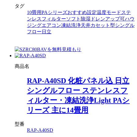
タグ
10畳用
PAシリーズ
おすすめ設定温度モード
ステ
ンレスフィルター
ソフト除湿
ドレンアップ可
ハウ
ジングエアコン
凍結洗浄
天井カセット型シングル
フロー
日立
商品名
RAP-A40SD 化粧パネル込 日立
シングルフロー ステンレスフ
ィルター・凍結洗浄Light PAシ
リーズ 主に14畳用
型番
RAP-A40SD