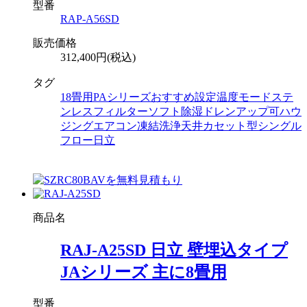
型番
RAP-A56SD
販売価格
312,400円(税込)
タグ
18畳用
PAシリーズ
おすすめ設定温度モード
ステ
ンレスフィルター
ソフト除湿
ドレンアップ可
ハウ
ジングエアコン
凍結洗浄
天井カセット型シングル
フロー
日立
商品名
RAJ-A25SD 日立 壁埋込タイプ
JAシリーズ 主に8畳用
型番