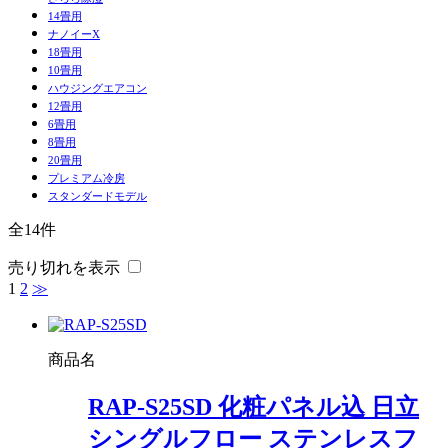
14畳用
ナノイーX
18畳用
10畳用
ハウジングエアコン
12畳用
6畳用
8畳用
20畳用
プレミアム冷房
スタンダードモデル
全14件
売り切れを表示
1
2
≫
商品名
RAP-S25SD 化粧パネル込 日立
シングルフロー ステンレスフ