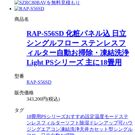
商品名
RAP-S56SD 化粧パネル込 日立
シングルフロー ステンレスフ
ィルター自動お掃除・凍結洗浄
Light PSシリーズ 主に18畳用
型番
RAP-S56SD
販売価格
343,200円(税込)
タグ
18畳用
PSシリーズ
おすすめ設定温度モード
ステ
ンレスフィルター
ソフト除湿
ドレンアップ可
ハウ
ジングエアコン
凍結洗浄
天井カセット型シングル