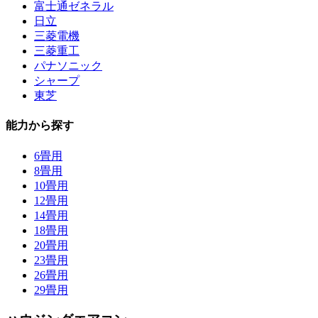
富士通ゼネラル
日立
三菱電機
三菱重工
パナソニック
シャープ
東芝
能力から探す
6畳用
8畳用
10畳用
12畳用
14畳用
18畳用
20畳用
23畳用
26畳用
29畳用