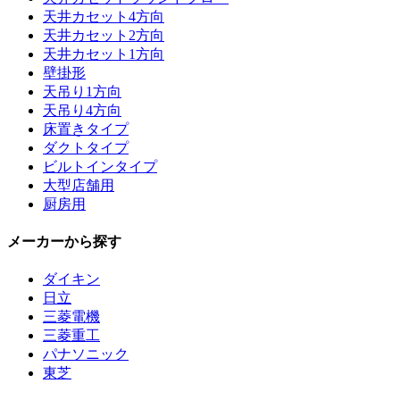
天井カセット4方向
天井カセット2方向
天井カセット1方向
壁掛形
天吊り1方向
天吊り4方向
床置きタイプ
ダクトタイプ
ビルトインタイプ
大型店舗用
厨房用
メーカーから探す
ダイキン
日立
三菱電機
三菱重工
パナソニック
東芝