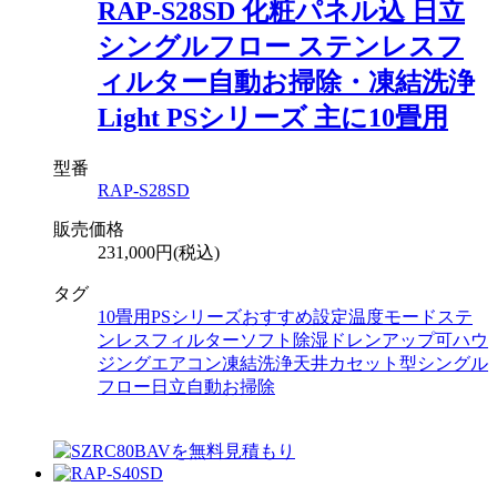
RAP-S28SD 化粧パネル込 日立
シングルフロー ステンレスフ
ィルター自動お掃除・凍結洗浄
Light PSシリーズ 主に10畳用
型番
RAP-S28SD
販売価格
231,000円(税込)
タグ
10畳用
PSシリーズ
おすすめ設定温度モード
ステ
ンレスフィルター
ソフト除湿
ドレンアップ可
ハウ
ジングエアコン
凍結洗浄
天井カセット型シングル
フロー
日立
自動お掃除