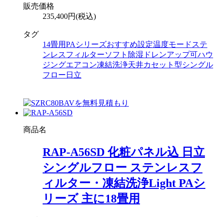
販売価格
235,400円(税込)
タグ
14畳用
PAシリーズ
おすすめ設定温度モード
ステ
ンレスフィルター
ソフト除湿
ドレンアップ可
ハウ
ジングエアコン
凍結洗浄
天井カセット型シングル
フロー
日立
商品名
RAP-A56SD 化粧パネル込 日立
シングルフロー ステンレスフ
ィルター・凍結洗浄Light PAシ
リーズ 主に18畳用