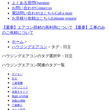
よくある質問
Question
お問い合わせ
Contact us
電話問い合わせはこちら
Call a store
お見積り依頼はこちら
Estimate request
【重要】エアコン部材の再利用について
【重要】工事のみ
のご依頼について
ホーム
>
ハウジングエアコン
> タグ：日立
ハウジングエアコンのタグ
選択中：日立
ハウジングエアコン関連のタグ一覧
ダイキン
日立
三菱電機
パナソニック
床置きタイプ
無線LAN内蔵
自動お掃除
三菱重工
さらら除湿