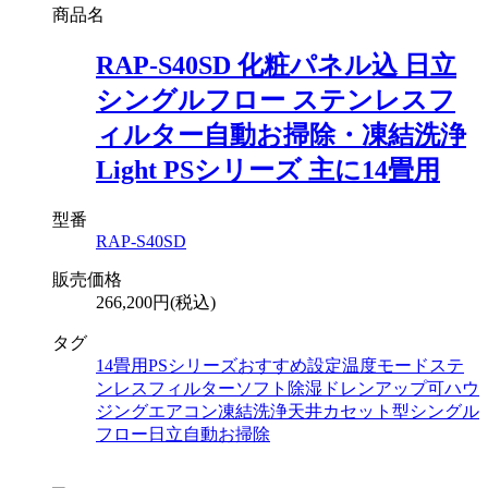
商品名
RAP-S40SD 化粧パネル込 日立
シングルフロー ステンレスフ
ィルター自動お掃除・凍結洗浄
Light PSシリーズ 主に14畳用
型番
RAP-S40SD
販売価格
266,200円(税込)
タグ
14畳用
PSシリーズ
おすすめ設定温度モード
ステ
ンレスフィルター
ソフト除湿
ドレンアップ可
ハウ
ジングエアコン
凍結洗浄
天井カセット型シングル
フロー
日立
自動お掃除