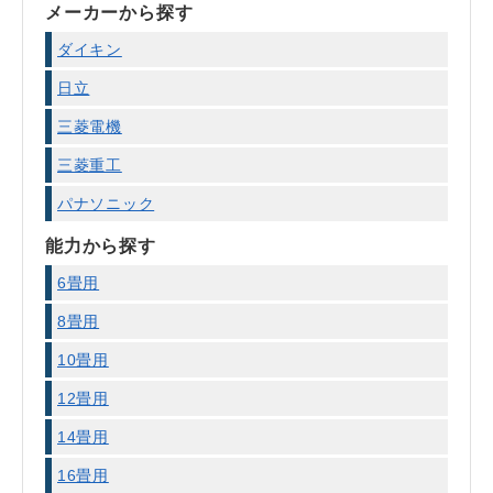
メーカーから探す
ダイキン
日立
三菱電機
三菱重工
パナソニック
能力から探す
6畳用
8畳用
10畳用
12畳用
14畳用
16畳用