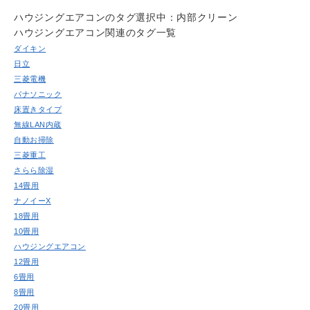
よくある質問
ハウジングエアコンのタグ
選択中：内部クリーン
Question
ハウジングエアコン関連のタグ一覧
お問い合わせ
ダイキン
Contact us
日立
電話問い合わせはこちら
三菱電機
Call a store
パナソニック
床置きタイプ
お見積り依頼はこちら
Estimate request
無線LAN内蔵
自動お掃除
三菱重工
さらら除湿
14畳用
ナノイーX
18畳用
10畳用
ハウジングエアコン
12畳用
6畳用
8畳用
20畳用