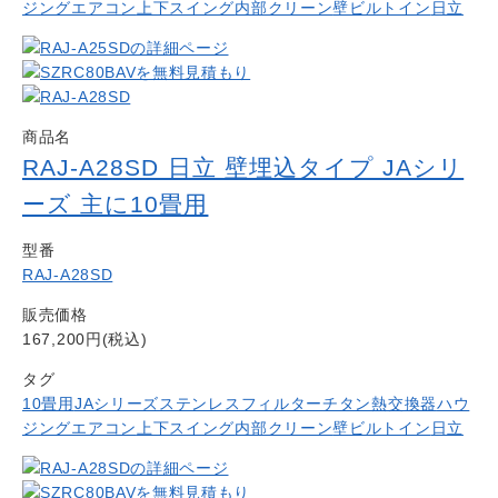
ジングエアコン
上下スイング
内部クリーン
壁ビルトイン
日立
商品名
RAJ-A28SD 日立 壁埋込タイプ JAシリ
ーズ 主に10畳用
型番
RAJ-A28SD
販売価格
167,200円(税込)
タグ
10畳用
JAシリーズ
ステンレスフィルター
チタン熱交換器
ハウ
ジングエアコン
上下スイング
内部クリーン
壁ビルトイン
日立