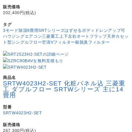
販売価格
202,400円(税込)
タグ
3モード除湿
8畳用
SRTシリーズ
はずせるボディ
ドレンアップ可
ハウジングエアコン
三菱重工
上下左右オートフラップ
天井カセッ
ト型シングルフロー
空清Vフィルター
銀脱臭フィルター
商品名
SRTW4023H2-SET 化粧パネル込 三菱重
工 ダブルフロー SRTWシリーズ 主に14
畳用
型番
SRTW4023H2-SET
販売価格
267,300円(税込)