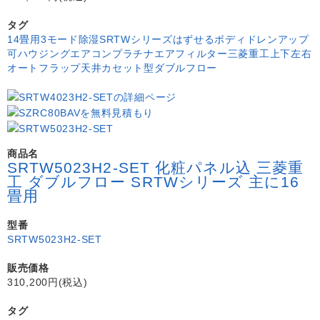
タグ
14畳用
3モード除湿
SRTWシリーズ
はずせるボディ
ドレンアップ
可
ハウジングエアコン
プラチナエアフィルター
三菱重工
上下左右
オートフラップ
天井カセット型ダブルフロー
商品名
SRTW5023H2-SET 化粧パネル込 三菱重
工 ダブルフロー SRTWシリーズ 主に16
畳用
型番
SRTW5023H2-SET
販売価格
310,200円(税込)
タグ