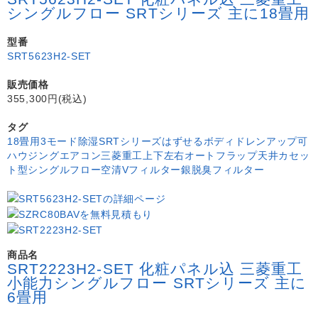
シングルフロー SRTシリーズ 主に18畳用
型番
SRT5623H2-SET
販売価格
355,300円(税込)
タグ
18畳用
3モード除湿
SRTシリーズ
はずせるボディ
ドレンアップ可
ハウジングエアコン
三菱重工
上下左右オートフラップ
天井カセッ
ト型シングルフロー
空清Vフィルター
銀脱臭フィルター
商品名
SRT2223H2-SET 化粧パネル込 三菱重工
小能力シングルフロー SRTシリーズ 主に
6畳用