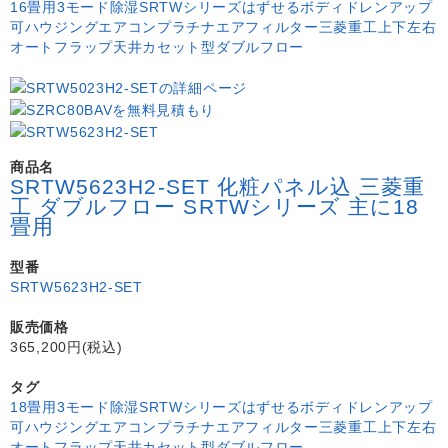
16畳用
3モード除湿
SRTWシリーズ
はずせるボディ
ドレンアップ
可
ハウジングエアコン
プラチナエアフィルター
三菱重工
上下左右
オートフラップ
天井カセット型ダブルフロー
商品名
SRTW5623H2-SET 化粧パネル込 三菱重
工 ダブルフロー SRTWシリーズ 主に18
畳用
型番
SRTW5623H2-SET
販売価格
365,200円(税込)
タグ
18畳用
3モード除湿
SRTWシリーズ
はずせるボディ
ドレンアップ
可
ハウジングエアコン
プラチナエアフィルター
三菱重工
上下左右
オートフラップ
天井カセット型ダブルフロー