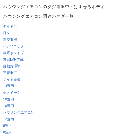
Work
ハウジングエアコンのタグ
選択中：はずせるボディ
よくある質問
ハウジングエアコン関連のタグ一覧
Question
お問い合わせ
ダイキン
Contact us
日立
三菱電機
電話問い合わせはこちら
パナソニック
Call a store
床置きタイプ
お見積り依頼はこちら
無線LAN内蔵
Estimate request
自動お掃除
三菱重工
さらら除湿
14畳用
ナノイーX
18畳用
10畳用
ハウジングエアコン
12畳用
6畳用
8畳用