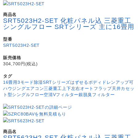
商品名
SRT5023H2-SET 化粧パネル込 三菱重工
シングルフロー SRTシリーズ 主に16畳用
型番
SRT5023H2-SET
販売価格
304,700円(税込)
タグ
16畳用
3モード除湿
SRTシリーズ
はずせるボディ
ドレンアップ可
ハウジングエアコン
三菱重工
上下左右オートフラップ
天井カセッ
ト型シングルフロー
空清Vフィルター
銀脱臭フィルター
商品名
SRT5623H2-SET 化粧パネル込 三菱重工