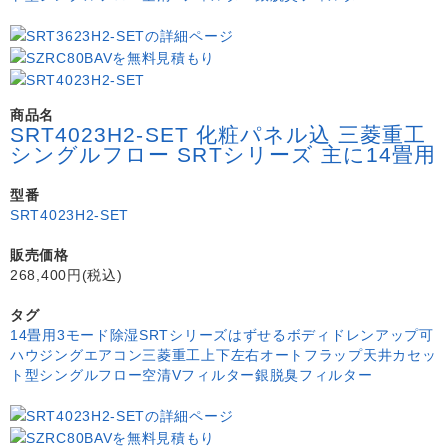
商品名
SRT4023H2-SET 化粧パネル込 三菱重工
シングルフロー SRTシリーズ 主に14畳用
型番
SRT4023H2-SET
販売価格
268,400円(税込)
タグ
14畳用
3モード除湿
SRTシリーズ
はずせるボディ
ドレンアップ可
ハウジングエアコン
三菱重工
上下左右オートフラップ
天井カセッ
ト型シングルフロー
空清Vフィルター
銀脱臭フィルター