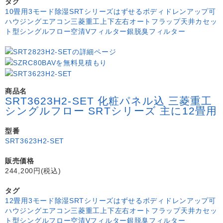
タグ
10畳用
3モード除湿
SRTシリーズ
はずせるボディ
ドレンアップ可
ハウジングエアコン
三菱重工
上下左右オートフラップ
天井カセッ
ト型シングルフロー
空清Vフィルター
銀脱臭フィルター
商品名
SRT3623H2-SET 化粧パネル込 三菱重工
シングルフロー SRTシリーズ 主に12畳用
型番
SRT3623H2-SET
販売価格
244,200円(税込)
タグ
12畳用
3モード除湿
SRTシリーズ
はずせるボディ
ドレンアップ可
ハウジングエアコン
三菱重工
上下左右オートフラップ
天井カセッ
ト型シングルフロー
空清Vフィルター
銀脱臭フィルター