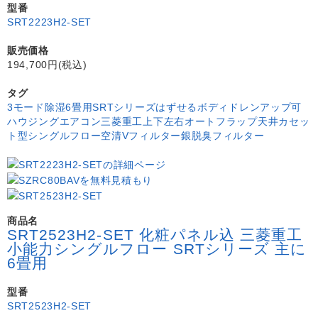
型番
SRT2223H2-SET
販売価格
194,700円(税込)
タグ
3モード除湿
6畳用
SRTシリーズ
はずせるボディ
ドレンアップ可
ハウジングエアコン
三菱重工
上下左右オートフラップ
天井カセッ
ト型シングルフロー
空清Vフィルター
銀脱臭フィルター
商品名
SRT2523H2-SET 化粧パネル込 三菱重工
小能力シングルフロー SRTシリーズ 主に
6畳用
型番
SRT2523H2-SET