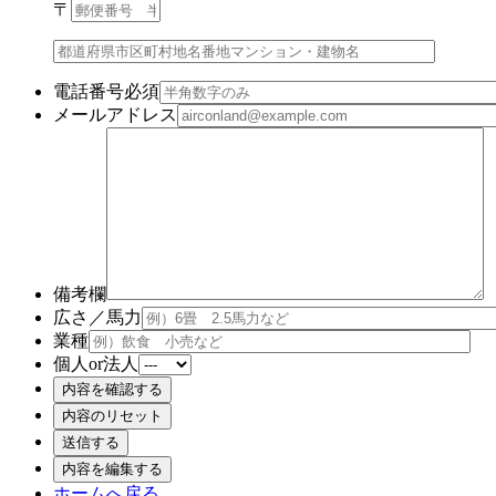
〒
電話番号
必須
メールアドレス
備考欄
広さ／馬力
業種
個人or法人
ホームへ戻る