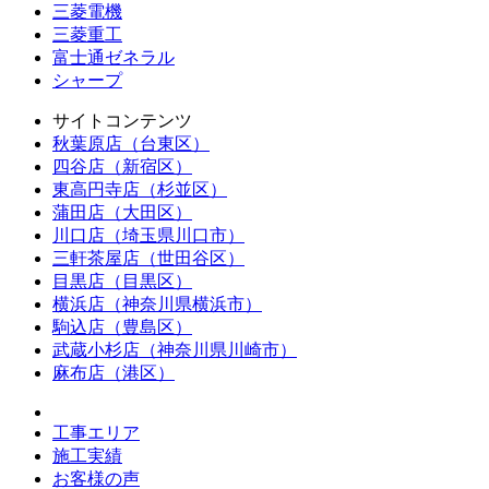
三菱電機
三菱重工
富士通ゼネラル
シャープ
サイトコンテンツ
秋葉原店（台東区）
四谷店（新宿区）
東高円寺店（杉並区）
蒲田店（大田区）
川口店（埼玉県川口市）
三軒茶屋店（世田谷区）
目黒店（目黒区）
横浜店（神奈川県横浜市）
駒込店（豊島区）
武蔵小杉店（神奈川県川崎市）
麻布店（港区）
工事エリア
施工実績
お客様の声