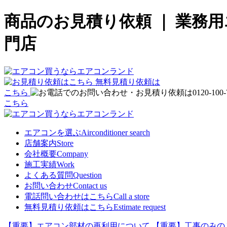
商品のお見積り依頼 ｜ 業務
門店
無料見積り依頼は
こちら
こちら
エアコンを選ぶ
Airconditioner search
店舗案内
Store
会社概要
Company
施工実績
Work
よくある質問
Question
お問い合わせ
Contact us
電話問い合わせはこちら
Call a store
無料見積り依頼はこちら
Estimate request
【重要】エアコン部材の再利用について
【重要】工事のみの