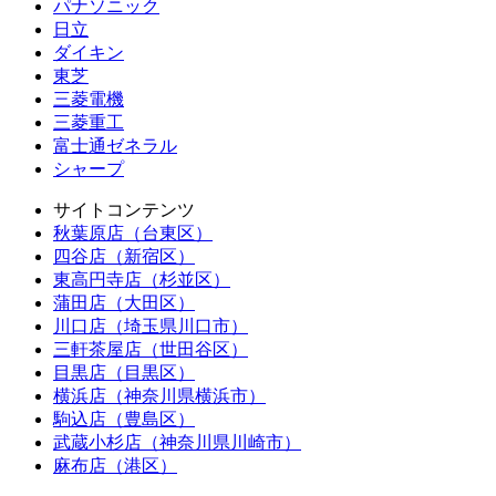
パナソニック
日立
ダイキン
東芝
三菱電機
三菱重工
富士通ゼネラル
シャープ
サイトコンテンツ
秋葉原店（台東区）
四谷店（新宿区）
東高円寺店（杉並区）
蒲田店（大田区）
川口店（埼玉県川口市）
三軒茶屋店（世田谷区）
目黒店（目黒区）
横浜店（神奈川県横浜市）
駒込店（豊島区）
武蔵小杉店（神奈川県川崎市）
麻布店（港区）