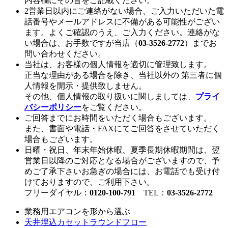
内容欄にその旨をご記載ください。
2営業日以内にご連絡がない場合、ご入力いただいた電
話番号やメールアドレスに不備がある可能性がござい
ます。よくご確認のうえ、ご入力ください。連絡がな
い場合は、お手数ですが当店（
03-3526-2772
）までお
問い合わせください。
当社は、お客様の個人情報を適切に管理致します。
正当な理由がある場合を除き、当社以外の 第三者に個
人情報を開示・提供致しません。
その他、個人情報の取り扱いに関しましては、
プライ
バシーポリシー
をご覧ください。
ご回答までにお時間をいただく場合もございます。
また、書面や電話・FAXにてご回答をさせていただく
場合もございます。
日曜・祝日、年末年始休暇、夏季長期休暇期間は、翌
営業日以降のご対応となる場合がございますので、予
めご了承下さいお急ぎの場合には、お電話でも受け付
けておりますので、ご利用下さい。
フリーダイヤル：
0120-100-791
TEL：
03-3526-2772
業務用エアコンを形から選ぶ
天井埋込カセットラウンドフロー