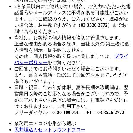
内容欄にその旨をご記載ください。
2営業日以内にご連絡がない場合、ご入力いただいた電
話番号やメールアドレスに不備がある可能性がござい
ます。よくご確認のうえ、ご入力ください。連絡がな
い場合は、お手数ですが当店（
03-3526-2772
）までお
問い合わせください。
当社は、お客様の個人情報を適切に管理致します。
正当な理由がある場合を除き、当社以外の 第三者に個
人情報を開示・提供致しません。
その他、個人情報の取り扱いに関しましては、
プライ
バシーポリシー
をご覧ください。
ご回答までにお時間をいただく場合もございます。
また、書面や電話・FAXにてご回答をさせていただく
場合もございます。
日曜・祝日、年末年始休暇、夏季長期休暇期間は、翌
営業日以降のご対応となる場合がございますので、予
めご了承下さいお急ぎの場合には、お電話でも受け付
けておりますので、ご利用下さい。
フリーダイヤル：
0120-100-791
TEL：
03-3526-2772
業務用エアコンを形から選ぶ
天井埋込カセットラウンドフロー