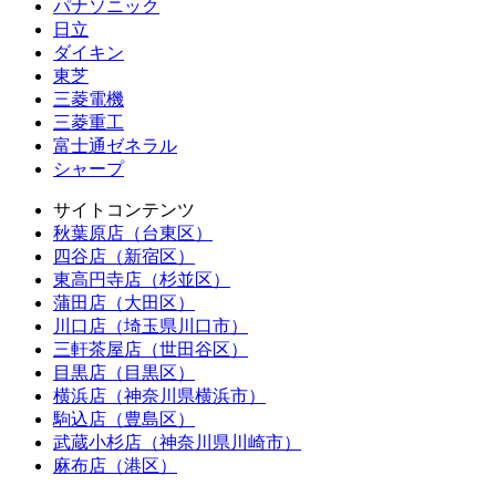
パナソニック
日立
ダイキン
東芝
三菱電機
三菱重工
富士通ゼネラル
シャープ
サイトコンテンツ
秋葉原店（台東区）
四谷店（新宿区）
東高円寺店（杉並区）
蒲田店（大田区）
川口店（埼玉県川口市）
三軒茶屋店（世田谷区）
目黒店（目黒区）
横浜店（神奈川県横浜市）
駒込店（豊島区）
武蔵小杉店（神奈川県川崎市）
麻布店（港区）