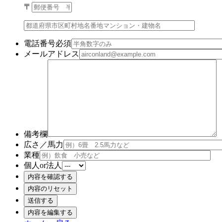
〒
電話番号
必須
メールアドレス
備考欄
広さ／馬力
業種
個人or法人