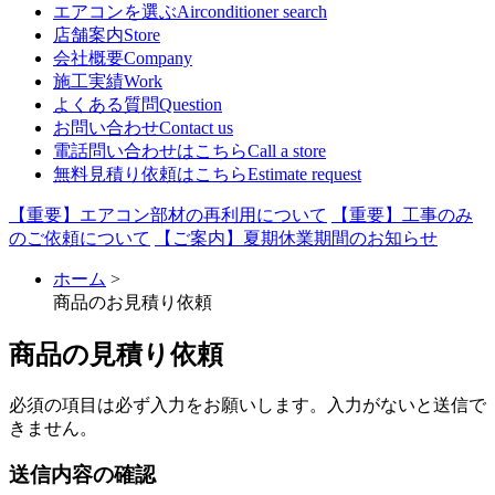
エアコンを選ぶ
Airconditioner search
店舗案内
Store
会社概要
Company
施工実績
Work
よくある質問
Question
お問い合わせ
Contact us
電話問い合わせはこちら
Call a store
無料見積り依頼はこちら
Estimate request
【重要】エアコン部材の再利用について
【重要】工事のみ
のご依頼について
【ご案内】夏期休業期間のお知らせ
ホーム
>
商品のお見積り依頼
商品の見積り依頼
必須
の項目は必ず入力をお願いします。入力がないと送信で
きません。
送信内容の確認