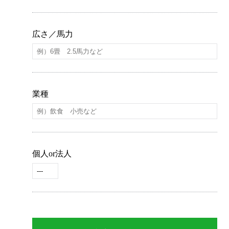
広さ／馬力
業種
個人or法人