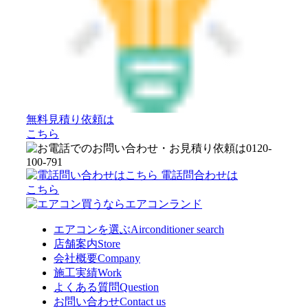
無料見積り依頼は
こちら
電話問合わせは
こちら
エアコンを選ぶ
Airconditioner search
店舗案内
Store
会社概要
Company
施工実績
Work
よくある質問
Question
お問い合わせ
Contact us