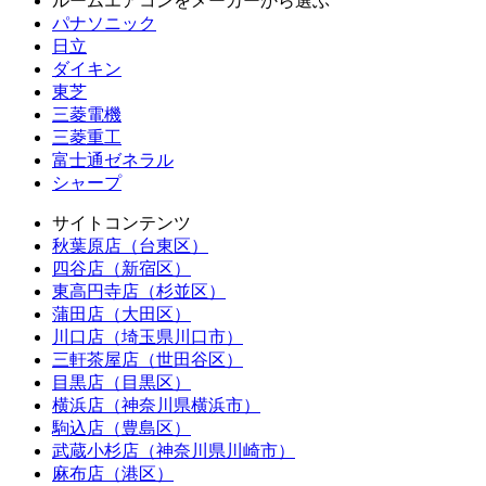
ルームエアコンをメーカーから選ぶ
パナソニック
日立
ダイキン
東芝
三菱電機
三菱重工
富士通ゼネラル
シャープ
サイトコンテンツ
秋葉原店（台東区）
四谷店（新宿区）
東高円寺店（杉並区）
蒲田店（大田区）
川口店（埼玉県川口市）
三軒茶屋店（世田谷区）
目黒店（目黒区）
横浜店（神奈川県横浜市）
駒込店（豊島区）
武蔵小杉店（神奈川県川崎市）
麻布店（港区）